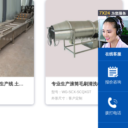
在线客服
报价咨询
土豆去皮清洗加工生产线 土豆薯类淀粉产品加工设备
专业生产滚筒毛刷清洗机 水果蔬菜清洗机
型号：WG-SCX-SCQXGT
外形尺寸：客户定制
拨打电话