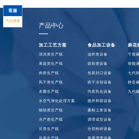
客服
产品搜索
产品中心
加工工艺方案
食品加工设备
麻花
清洗类生产线
油炸类设备
千股
果蔬类生产线
烘焙类设备
智能
肉类生产线
包装封口设备
七代
风干类生产线
烘干冷却设备
静音
杀菌生产线
均质乳化设备
九代
水空气净化处理方案
搅拌和面设备
辅助类生产线
裹粉上浆设备
水产类生产线
调理成型设备
豆类生产线
分切粉碎设备
谷类生产线
蒸煮漂烫设备