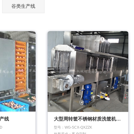
谷类生产线
产线
大型周转筐不锈钢材质洗筐机 塑料筐子高压喷淋清洗设备
D
型号：WG-SCX-QXZZK