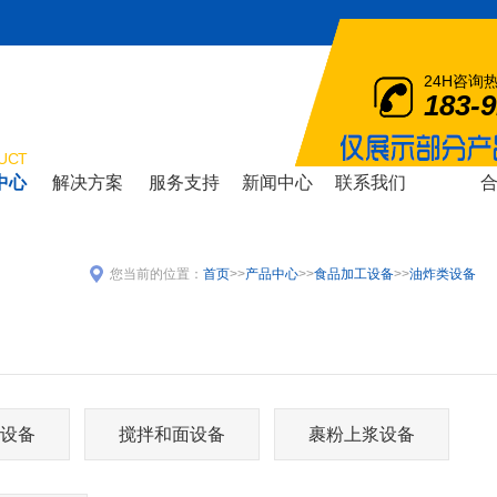
24H咨询
183-
UCT
中心
解决方案
服务支持
新闻中心
联系我们
SOLOTION
SUPPORT
NEWS
CONTACT
COOPERA
您当前的位置：
首页
>>
产品中心
>>
食品加工设备
>>
油炸类设备
设备
搅拌和面设备
裹粉上浆设备