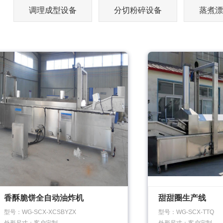
调理成型设备
分切粉碎设备
蒸煮漂
香酥脆饼全自动油炸机
甜甜圈生产线
型号：WG-SCX-XCSBYZX
型号：WG-SCX-TTQ