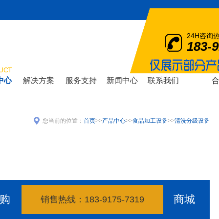
24H咨询
183-
UCT
中心
解决方案
服务支持
新闻中心
联系我们
SOLOTION
SUPPORT
NEWS
CONTACT
COOPERA
您当前的位置：
首页
>>
产品中心
>>
食品加工设备
>>
清洗分级设备
购
商城
销售热线：183-9175-7319