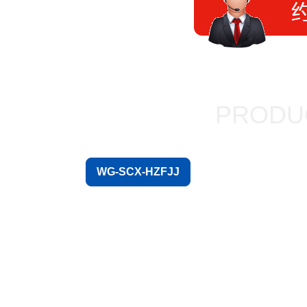
PRODU
WG-SCX-HZFJJ