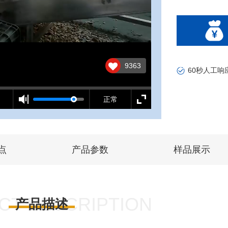
9363
60秒人工响
正常
点
产品参数
样品展示
CT DESCRIPTION
产品描述